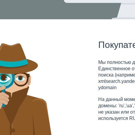
Покупат
Мы полностью д
Единственное о
поиска (наприме
xmlsearch.yande
ydomain
На данный моме
домены: 'ru','ua'
не указан или о
используется R