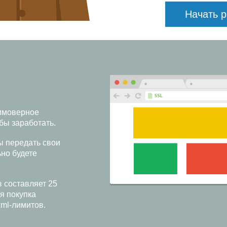
Начать р
имоверное
обы заработать.
ы передать свои
ьно будете
 составляет 25
я покупка
ml-лимитов.