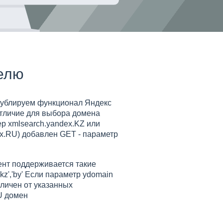
елю
ублируем функционал Яндекс
тличие для выбора домена
р xmlsearch.yandex.KZ или
x.RU) добавлен GET - параметр
нт поддерживается такие
,'kz','by' Если параметр ydomain
тличен от указанных
U домен